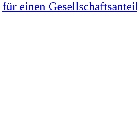
(12.10.2018)
Kein ermäßigter Steuersatz 
Holzhackschnitzeln (10.10
Kein Nachweis eines niedri
den Bilanzansatz oder durc
für einen Gesellschaftsante